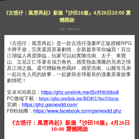
《古惑仔：風雲再起》新服『沙田16服』4月26日10:00 震
憾開啟
時間：2026-04-26
《古惑仔：風雲再起》是一款古惑仔漫畫IP正版授權RPG
卡牌手遊，完美還原原著劇情，全新篇章等你編寫！百位
江湖猛人再度降臨，玩家可以結實陳浩南、太子、車寶
山、立花正仁等著名強力角色，感受熱血沸騰的兄弟之情
及江湖之義。還可體驗角色羈絆，感受浩南、山雞等兄弟
一起出生入死的故事，一起參與全球最長的漫畫原著故事
劇情吧！
安卓/IOS商店：
https://ghz.onelink.me/tSnf/hfcl0bx8
PC微端下載：
https://ghz.onelink.me/BDKU/bo31bzsq
官網：
https://ghz.gamexdd.com/
FB粉絲團：
https://www.facebook.com/gamexdd.ghz
16
《古惑仔：風雲再起》新服『沙田
服』4月26日
10:00 震憾開啟