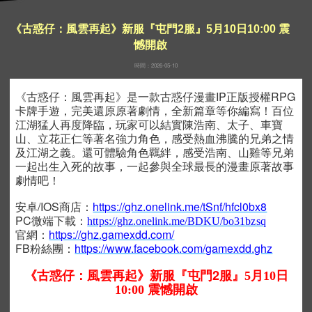
《古惑仔：風雲再起》新服『屯門2服』5月10日10:00 震
憾開啟
時間：2026-05-10
《古惑仔：風雲再起》是一款古惑仔漫畫IP正版授權RPG
卡牌手遊，完美還原原著劇情，全新篇章等你編寫！百位
江湖猛人再度降臨，玩家可以結實陳浩南、太子、車寶
山、立花正仁等著名強力角色，感受熱血沸騰的兄弟之情
及江湖之義。還可體驗角色羈絆，感受浩南、山雞等兄弟
一起出生入死的故事，一起參與全球最長的漫畫原著故事
劇情吧！
安卓/IOS商店：
https://ghz.onelink.me/tSnf/hfcl0bx8
PC微端下載：
https://ghz.onelink.me/BDKU/bo31bzsq
官網：
https://ghz.gamexdd.com/
FB粉絲團：
https://www.facebook.com/gamexdd.ghz
2
《古惑仔：風雲再起》新服『屯門
服』5月10日
10:00 震憾開啟