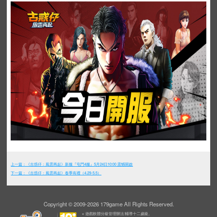
上一篇：《古惑仔：風雲再起》新服『屯門4服』5月24日10:00 震憾開啟
下一篇：《古惑仔：風雲再起》春季有禮（4.29-5.5）
Copyright © 2009-2026 179game All Rights Reserved.
※ 遊戲軟體分級管理辦法:輔導十二歲級。