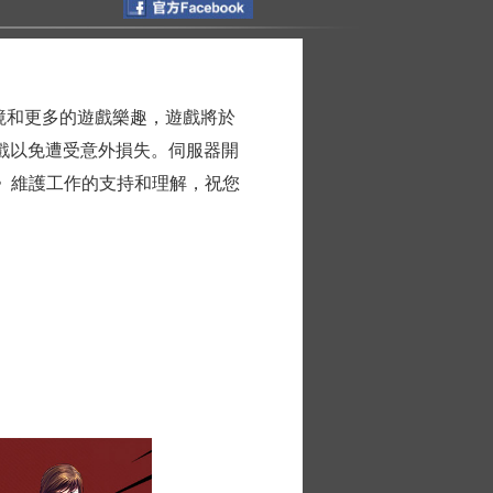
和更多的遊戲樂趣，遊戲將於
戲以免遭受意外損失。伺服器開
》維護工作的支持和理解，祝您