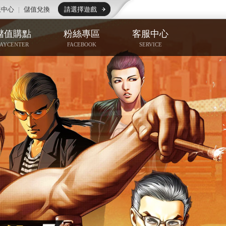
服中心
|
儲值兌換
請選擇遊戲
儲值購點
粉絲專區
客服中心
PAYCENTER
FACEBOOK
SERVICE