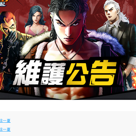
涼一夏
涼一夏