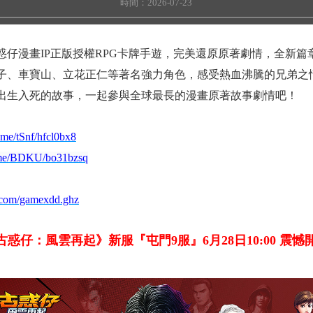
時間：2026-07-23
惑仔漫畫IP正版授權RPG卡牌手遊，完美還原原著劇情，全新
子、車寶山、立花正仁等著名強力角色，感受熱血沸騰的兄弟之
出生入死的故事，一起參與全球最長的漫畫原著故事劇情吧！
k.me/tSnf/hfcl0bx8
k.me/BDKU/bo31bzsq
.com/gamexdd.ghz
古惑仔：風雲再起》新服『屯門
9
服』6月28日10:00 震憾