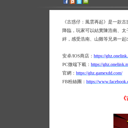
《古惑仔：風雲再起》是一款古
降臨，玩家可以結實陳浩南、太
絆，感受浩南、山雞等兄弟一起
安卓/IOS商店：
https://ghz.onelin
PC微端下載：
https://ghz.onelin
官網：
https://ghz.gamexdd.com/
FB粉絲團：
https://www.facebook
《