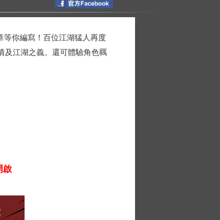
篇章等你編寫！百位江湖猛人再度
情及江湖之義。還可體驗角色羈
開啟