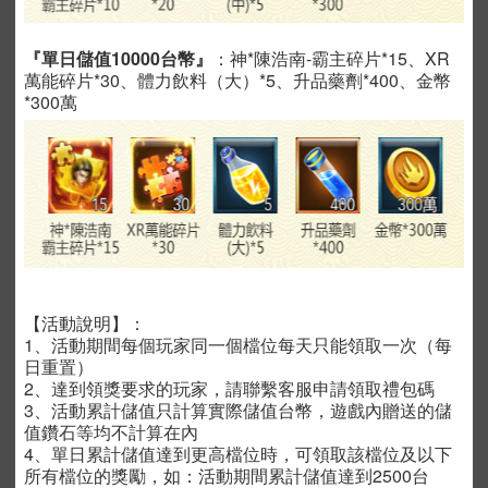
『單日儲值10000台幣』
：神*陳浩南-霸主碎片*15、XR
萬能碎片*30、體力飲料（大）*5、升品藥劑*400、金幣
*300萬
【活動說明】：
1、活動期間每個玩家同一個檔位每天只能領取一次（每
日重置）
2、達到領獎要求的玩家，請聯繫客服申請領取禮包碼
3、活動累計儲值只計算實際儲值台幣，遊戲內贈送的儲
值鑽石等均不計算在內
4、單日累計儲值達到更高檔位時，可領取該檔位及以下
所有檔位的獎勵，如：活動期間累計儲值達到2500台