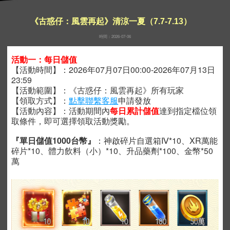
《古惑仔：風雲再起》清涼一夏（7.7-7.13）
時間：2026-07-06
活動一：每日儲值
【活動時間】：
2026年07月07日00:00-2026年07月13日
23:59
【活動範圍】：《古惑仔：風雲再起》所有玩家
【領取方式】：
點擊聯繫客服
申請發放
【活動內容】：活動期間內
每日累計儲值
達到指定檔位領
取條件，即可選擇領取活動獎勵。
『單日儲值1000台幣』
：神啟碎片自選箱Ⅳ*10、XR萬能
碎片*10、體力飲料（小）*10、升品藥劑*100、金幣*50
萬