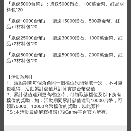
『
累儲5000台幣
』
：贈送5000鑽石、100萬金幣、紅品材
料包*20
『
累儲10000台幣
』
：贈送15000鑽石
、500萬金幣、
紅
品+1材料包*20
『
累儲25000台幣
』
：贈送30000鑽石
、1000萬金幣、
紅
品+2材料包*20
『
累儲50000台幣
』
：贈送50000鑽石
、2000萬金幣、
紅
品+3材料包*20
【活動說明】
1、活動期間每個角色同一個檔位只能領取一次 ，不可重
複獲得，活動累計儲值只計算實際台幣儲值
2、累計儲值達到更高檔位時，可領取該檔位及以下所有
檔位的獎勵，如：活動期間累計儲值達到10000台幣，可
領取5000、10000台幣檔位的獎勵，以此類推
PS :本活動最終解釋權歸179Game平台官方所有。