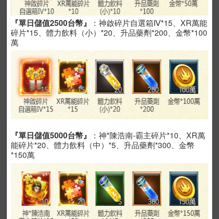
『單日儲值2500台幣』
：神啟碎片自選箱Ⅳ*15、XR萬能
碎片*15、體力飲料（小）*20、升品藥劑*200、金幣*100
萬
『單日儲值5000台幣』
：神*陳浩南-霸主碎片*10、XR萬
能碎片*20、體力飲料（中）*5、升品藥劑*300、金幣
*150萬