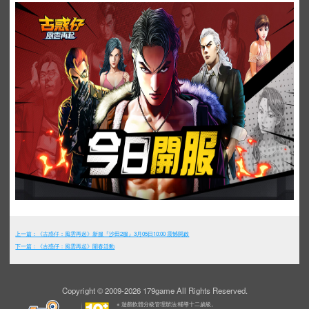
上一篇：《古惑仔：風雲再起》新服『沙田2服』3月05日10:00 震憾開啟
下一篇：《古惑仔：風雲再起》開春活動
Copyright © 2009-2026 179game All Rights Reserved.
※ 遊戲軟體分級管理辦法:輔導十二歲級。