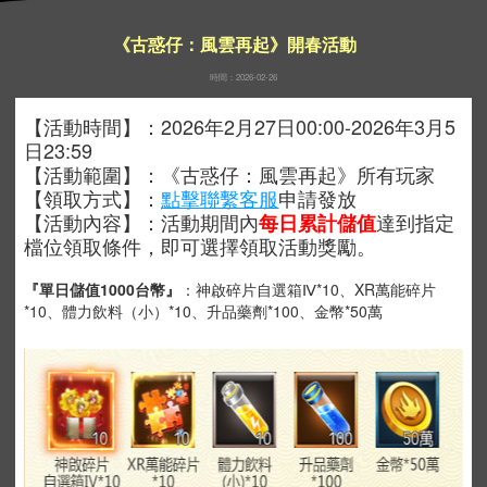
《古惑仔：風雲再起》開春活動
時間：2026-02-26
【活動時間】：
2026年2月27日00:00-2026年3月5
日23:59
【活動範圍】：《古惑仔：風雲再起》所有玩家
【領取方式】：
點擊聯繫客服
申請發放
【活動內容】：活動期間內
達到指定
每日累計儲值
檔位領取條件，即可選擇領取活動獎勵。
『單日儲值1000台幣』
：神啟碎片自選箱Ⅳ*10、XR萬能碎片
*10、體力飲料（小）*10、升品藥劑*100、金幣*50萬