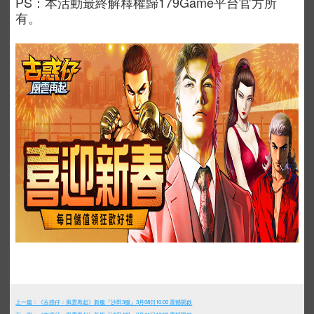
PS：本活動最終解釋權歸179Game平台官方所
有。
上一篇：《古惑仔：風雲再起》新服『沙田3服』3月08日10:00 震憾開啟