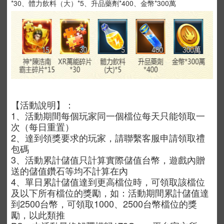
*30、體力飲料（大）*5、升品藥劑*400、金幣*300萬
【活動說明】：
1
、
活動期間每個玩家同一個檔位每天只能領取一
次（每日重置）
2、達到領獎要求的玩家，請聯繫客服申請領取禮
包碼
3
、
活動累計儲值只計算實際儲值台幣，遊戲內贈
送的儲值鑽石等均不計算在內
4
、
單日累計儲值達到更高檔位時，可領取該檔位
及以下所有檔位的獎勵，如：活動期間累計儲值達
到2500台幣，可領取1000、2500台幣檔位的獎
勵，以此類推